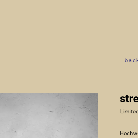
bac
str
Limited
Hochwe