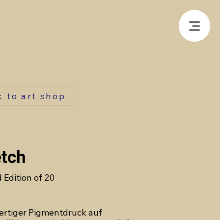
k to art shop
etch
 Edition of 20
rtiger Pigmentdruck auf