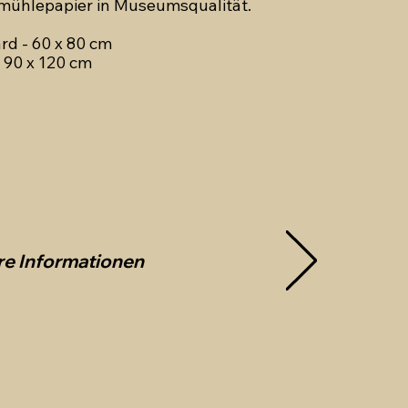
ühlepapier in Museumsqualität.
rd - 60 x 80 cm
 90 x 120 cm
re Informationen