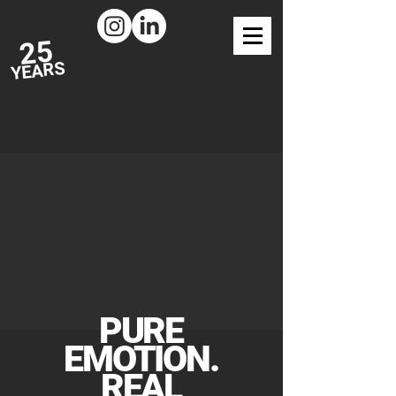
25
YEARS
PURE
EMOTION.
REAL